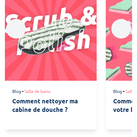
Blog
•
Salle de bains
Blog
•
Salle 
Comment nettoyer ma
Commen
cabine de douche ?
votre ba