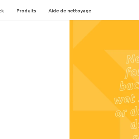
ck
Produits
Aide de nettoyage
ans
 et restes de
e la maison et
s. Que vous passiez
s contentiez parfois