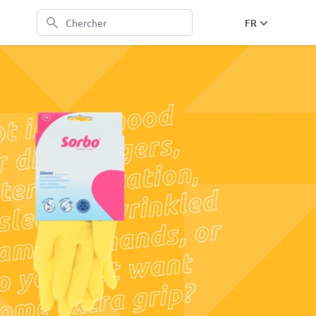
Chercher
FR
EN
NL
DE
FR