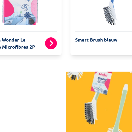
n Wonder La
Smart Brush blauw
 Microfibres 2P
eté!
otre four vous