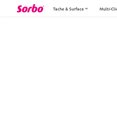
Aller au contenu
Tache & Surface
Multi-Cli
Salle de bains
Cuisine
Fenêtres
Une cuisine s
Poussière
miettes
Multi
Éclaboussures de graisse, chaos de miettes
nourriture partout: la cuisine est le cœur d
l'endroit où le nettoyage ne s'arrête jamai
des heures dans la cuisine ou que vous vou