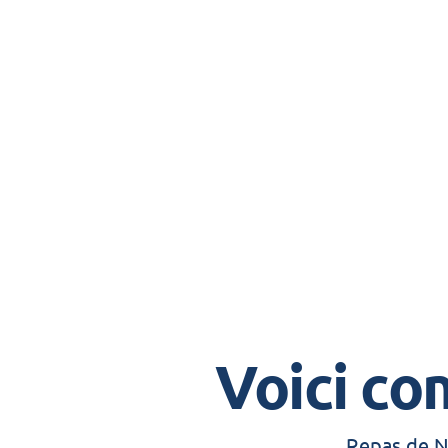
accable? Utilisez les marques de frotteme
de l'éponge de cuisine pour faire ce travai
Polissez ensuite avec le côté doux pour une
Voici co
Repas de No