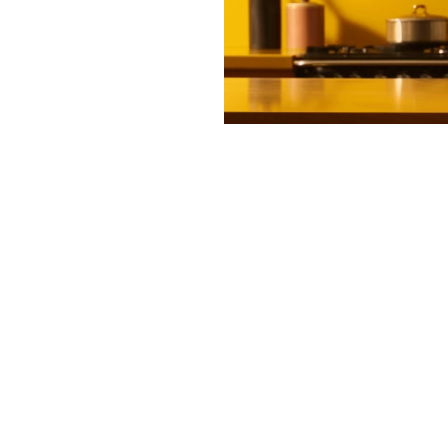
n-cas rapide, une
es les tâches
romage fondu dans le
e et des résidus de
e, vous pouvez