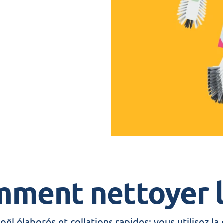
nt sans égratignures
l en un rien de temps.
 brillance éclatante."
mment nettoyer l
ël élaborés et collations rapides: vous utilisez la 