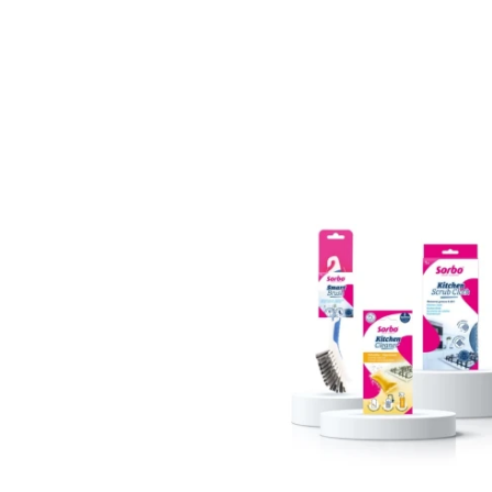
de faire frire un œuf, la graisse et les rest
apparaissent chaque jour sur votre plan de 
cuisinière. Faisons de votre cuisine
the pla