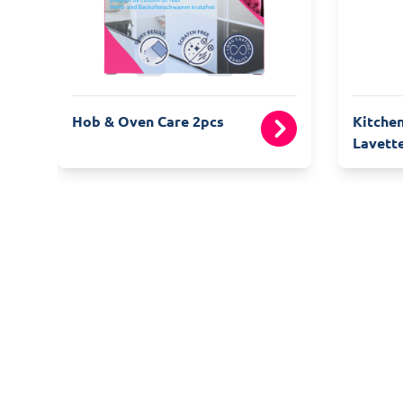
Hob & Oven Care 2pcs
Kitche
Lavette
Bye bye la sal
"
La saleté tenace sur votre cuisinière ou v