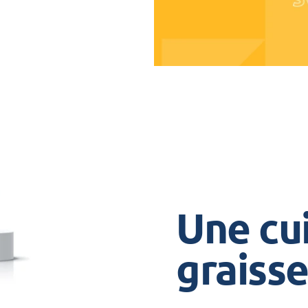
es de nourriture
travail ou votre
ce to be
à nouveau!
Une cu
graiss