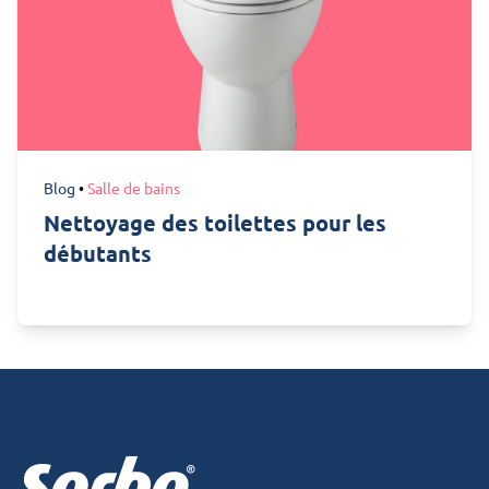
Blog
•
Salle de bains
Nettoyage des toilettes pour les
débutants
Footer