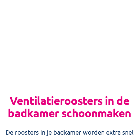
4. Spoel en droog goed af
Spoel het rooster af met schoon water. Zorg
dat je het rooster goed droogt met een doek
voordat je het terugplaatst. Klaar!
Ventilatieroosters in de
badkamer schoonmaken
De roosters in je badkamer worden extra snel