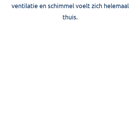
ventilatie en schimmel voelt zich helemaal
thuis.
Hoe vaak moet je
schimmel verwijderen?
Schimmel verwijderen is geen klusje om uit te
stellen. Hoe eerder je het aanpakt, hoe
makkelijker het weggaat.