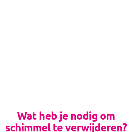
Hou dit aan:
Direct
verwijderen als je schimmel ziet
Wekelijks
: controleer vochtige plekken op
schimmelvorming
Maandelijks
: neem risicoplekken mee in je
grote schoonmaak
Wat heb je nodig om
schimmel te verwijderen?