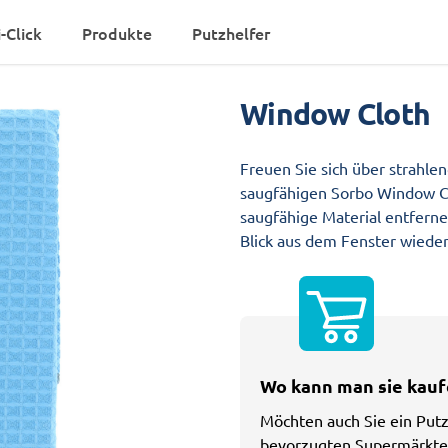
-Click
Produkte
Putzhelfer
Window Cloth
Freuen Sie sich über strahle
Freuen Sie sich über strahle
saugfähigen Sorbo Window Cl
saugfähige Material entfern
Blick aus dem Fenster wiede
Wo kann man sie kauf
Möchten auch Sie ein Putz
bevorzugten Supermärkte 