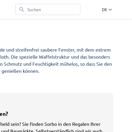
Suchen
DE
EN
NL
DE
nde und streifenfrei saubere Fenster, mit dem extrem saugfäh
nde und streifenfrei saubere Fenster, mit dem extrem
FR
oth. Die spezielle Waffelstruktur und das besonders
en Schmutz und Feuchtigkeit mühelos, so dass Sie den
r genießen können.
en?
held sein? Sie finden Sorbo in den Regalen Ihrer
und Baumärkte. Selbstverständlich sind wir auch