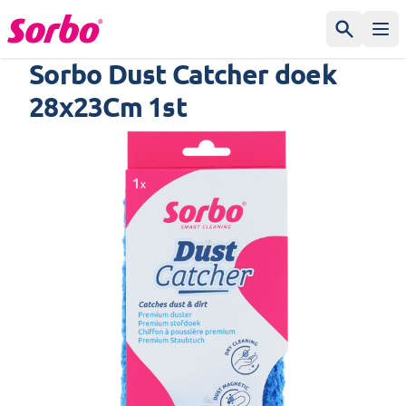
Spring naar de inhoud
Zoeken
Ope
Sorbo Dust Catcher doek
28x23Cm 1st