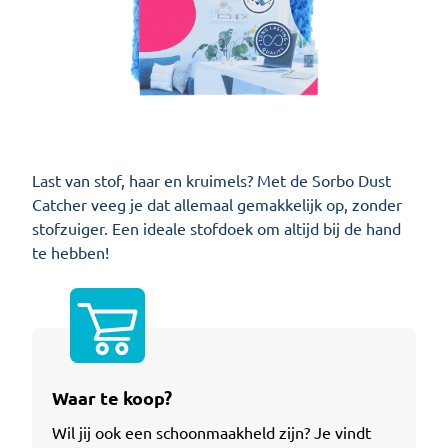
Last van stof, haar en kruimels? Met de Sorbo Dust Catcher
Last van stof, haar en kruimels? Met de Sorbo Dust
Catcher veeg je dat allemaal gemakkelijk op, zonder
stofzuiger. Een ideale stofdoek om altijd bij de hand
te hebben!
Waar te koop?
Wil jij ook een schoonmaakheld zijn? Je vindt