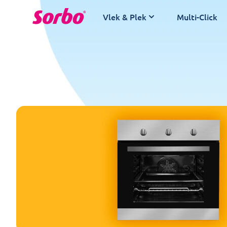
Spring naar de inhoud
Vlek & Plek
Multi-Click
Badkamer
Keuken
Ramen
Stof
Multi