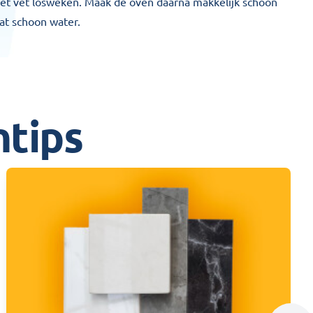
het vet losweken. Maak de oven daarna makkelijk schoon
t schoon water.
tips