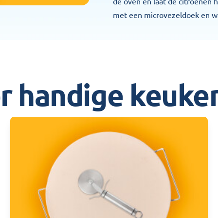
de oven en laat de citroenen 
met een microvezeldoek en wa
r handige keuken