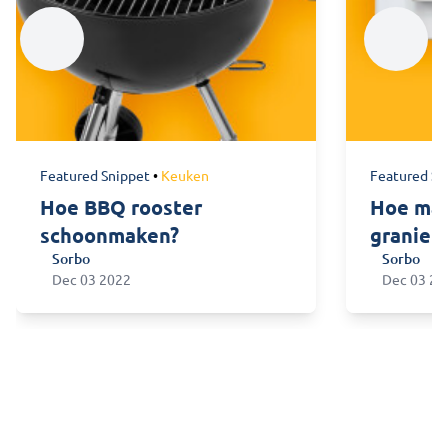
Featured Snippet
•
Keuken
Featured Sn
Hoe BBQ rooster
Hoe maa
schoonmaken?
graniet
Sorbo
Sorbo
schoon?
Sorbo
Dec 03 2022
Sorbo
Dec 03 20