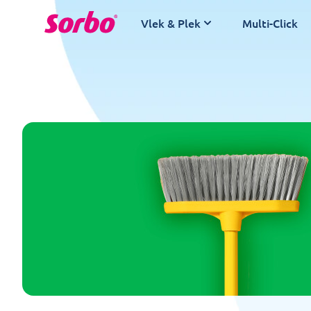
Spring naar de inhoud
Vlek & Plek
Multi-Click
Badkamer
Keuken
Ramen
Stof
Multi