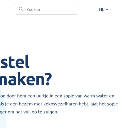
Zoeken
NL
EN
NL
DE
FR
stel
maken?
oon door hem een uurtje in een sopje van warm water en
ls je een bezem met kokosvezelharen hebt, laat het sopje
ger om het vuil op te zuigen.