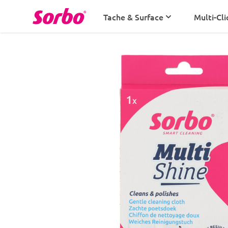
Aller au contenu
Tache & Surface
Multi-Cli
Salle de bains
Cuisine
Fenêtres
Poussière
Multi