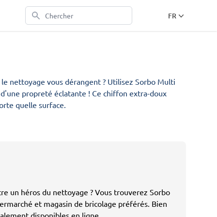
Chercher
FR
EN
NL
DE
s le nettoyage vous dérangent ? Utilisez Sorbo Multi Shine pour 
s le nettoyage vous dérangent ? Utilisez Sorbo Multi
FR
d'une propreté éclatante ! Ce chiffon extra-doux
orte quelle surface.
être un héros du nettoyage ? Vous trouverez Sorbo
permarché et magasin de bricolage préférés. Bien
lement disponibles en ligne.