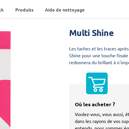
ck
Produits
Aide de nettoyage
Multi Shine
Les taches et les traces aprè
Les taches et les traces aprè
Shine pour une touche finale 
redonnera du brillant à n'imp
Où les acheter ?
Voulez-vous, vous aussi, 
dans les rayons de vos su
entendu, nous sommes éga